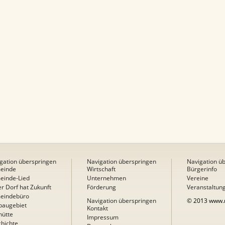
gation überspringen
Navigation überspringen
Navigation ü
einde
Wirtschaft
Bürgerinfo
einde-Lied
Unternehmen
Vereine
r Dorf hat Zukunft
Förderung
Veranstaltun
eindebüro
Navigation überspringen
© 2013 www.r
baugebiet
Kontakt
hütte
Impressum
hichte