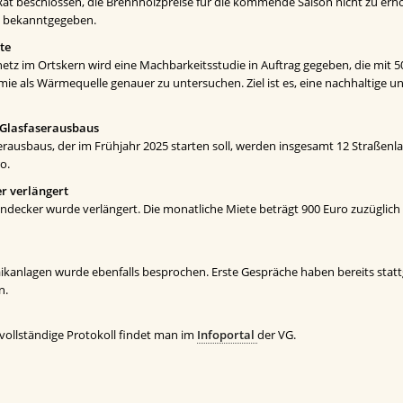
Rat beschlossen, die Brennholzpreise für die kommende Saison nicht zu erhö
h bekanntgegeben.
te
tz im Ortskern wird eine Machbarkeitsstudie in Auftrag gegeben, die mit 50
e als Wärmequelle genauer zu untersuchen. Ziel ist es, eine nachhaltige 
 Glasfaserausbaus
ausbaus, der im Frühjahr 2025 starten soll, werden insgesamt 12 Straßenl
o.
r verlängert
endecker wurde verlängert. Die monatliche Miete beträgt 900 Euro zuzüglich
kanlagen wurde ebenfalls besprochen. Erste Gespräche haben bereits stattg
n.
 vollständige Protokoll findet man im
Infoportal
der VG.